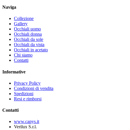
Naviga
Collezione
Gallery
Occhiali uomo
Occhiali donna
Occhiali da sole
Occhiali da vista
Occhiali in acetato
Chi siamo
Contatti
Informative
Privacy Policy
Condizioni di vendita
Spedizioni
Resi e rimborsi
Contatti
www.capys.it
Verilux S.r.l.