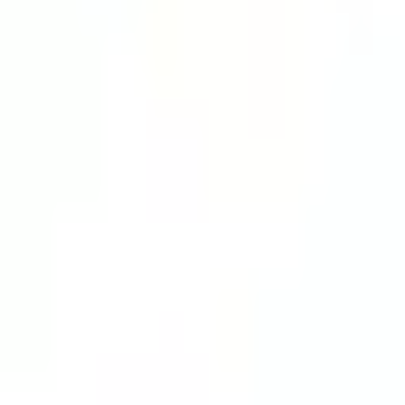
Menu
Home
/
Collezione
/
Mitra
Tocca o allarga con due dita per ingrandire
su richiesta
Materiale
Acetato
Gender